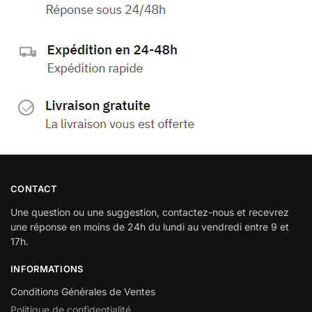
CONTACT
Une question ou une suggestion, contactez-nous et recevrez
une réponse en moins de 24h du lundi au vendredi entre 9 et
17h.
INFORMATIONS
Conditions Générales de Ventes
Politique de confidentialité