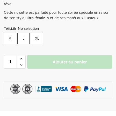
rêve.
Cette nuisette est parfaite pour toute soirée spéciale en raison
de son style
ultra-féminin
et de ses matériaux
luxueux
.
No selection
TAILLE
:
M
L
XL
Ajouter au panier