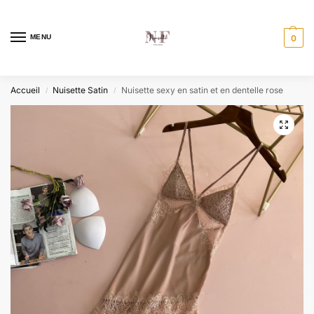
MENU
0
Accueil
Nuisette Satin
Nuisette sexy en satin et en dentelle rose
/
/