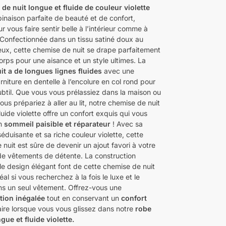
de nuit longue et fluide de couleur violette
binaison parfaite de beauté et de confort,
 vous faire sentir belle à l’intérieur comme à
. Confectionnée dans un tissu satiné doux au
ueux, cette chemise de nuit se drape parfaitement
orps pour une aisance et un style ultimes. La
it a de longues lignes fluides
avec une
rniture en dentelle à l’encolure en col rond pour
ubtil. Que vous vous prélassiez dans la maison ou
us prépariez à aller au lit, notre chemise de nuit
luide violette offre un confort exquis qui vous
un
sommeil paisible et réparateur
! Avec sa
séduisante et sa riche couleur violette, cette
nuit est sûre de devenir un ajout favori à votre
 de vêtements de détente. La construction
le design élégant font de cette chemise de nuit
éal si vous recherchez à la fois le luxe et le
ns un seul vêtement. Offrez-vous une
tion inégalée
tout en conservant un
confort
aire lorsque vous vous glissez dans notre
robe
gue et fluide violette.