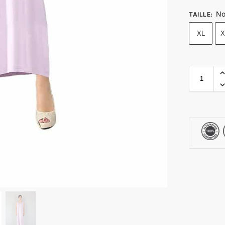
No
TAILLE
:
XL
X