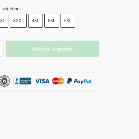
 selection
XL
XXXL
4XL
5XL
6XL
Ajouter au panier