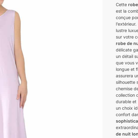
Cette
robe 
est la com
conçue pour
l’extérieur
lustre lux
sur votre c
robe de nu
délicate ga
un détail s
que vous vo
longue et f
assurera 
silhouette 
chemise de 
collection
durable et 
un choix id
confort da
sophistica
extraordin
de nuit lon