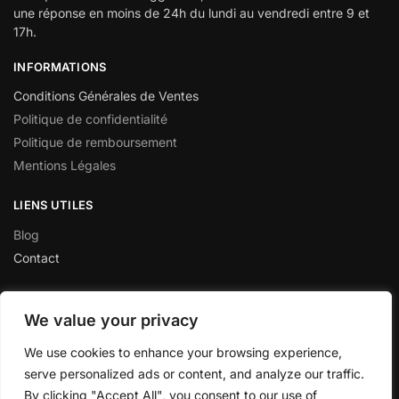
une réponse en moins de 24h du lundi au vendredi entre 9 et
17h.
INFORMATIONS
Conditions Générales de Ventes
Politique de confidentialité
Politique de remboursement
Mentions Légales
LIENS UTILES
Blog
Contact
We value your privacy
★★★★★
“Site au top ! unique sur le web. produits de qualité et service
We use cookies to enhance your browsing experience,
client incroyable”
serve personalized ads or content, and analyze our traffic.
David B.H.
By clicking "Accept All", you consent to our use of