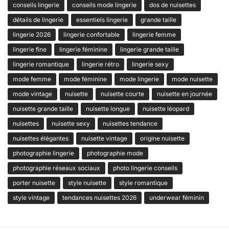
conseils lingerie
conseils mode lingerie
dos de nuisettes
détails de lingerie
essentiels lingerie
grande taille
lingerie 2026
lingerie confortable
lingerie femme
lingerie fine
lingerie féminine
lingerie grande taille
lingerie romantique
lingerie rétro
lingerie sexy
mode femme
mode féminine
mode lingerie
mode nuisette
mode vintage
nuisette
nuisette courte
nuisette en journée
nuisette grande taille
nuisette longue
nuisette léopard
nuisettes
nuisette sexy
nuisettes tendance
nuisettes élégantes
nuisette vintage
origine nuisette
photographie lingerie
photographie mode
photographie réseaux sociaux
photo lingerie conseils
porter nuisette
style nuisette
style romantique
style vintage
tendances nuisettes 2026
underwear féminin