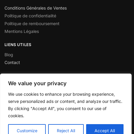
Conditions Générales de Ventes
Politique de confidentialité
Politique de remboursement
Mentions Légales
LIENS UTILES
Blog
Contact
We value your privacy
★★★★★
“Site au top ! unique sur le web. produits de qualité et service
We use cookies to enhance your browsing experience,
client incroyable”
serve personalized ads or content, and analyze our traffic.
David B.H.
By clicking "Accept All", you consent to our use of
cookies.
© Nuisette-france.com 2024 |
Plan de Site
Customize
Reject All
Accept All