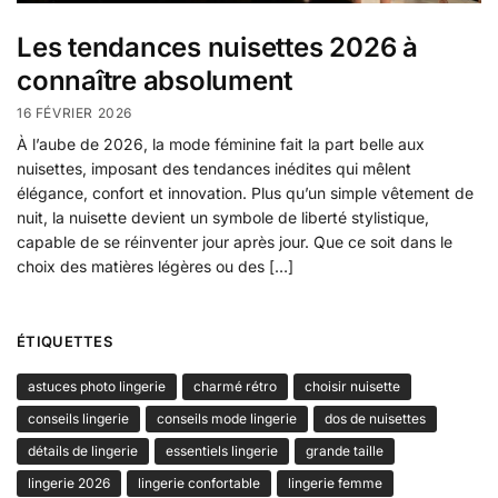
Les tendances nuisettes 2026 à
connaître absolument
16 FÉVRIER 2026
À l’aube de 2026, la mode féminine fait la part belle aux
nuisettes, imposant des tendances inédites qui mêlent
élégance, confort et innovation. Plus qu’un simple vêtement de
nuit, la nuisette devient un symbole de liberté stylistique,
capable de se réinventer jour après jour. Que ce soit dans le
choix des matières légères ou des […]
ÉTIQUETTES
astuces photo lingerie
charmé rétro
choisir nuisette
conseils lingerie
conseils mode lingerie
dos de nuisettes
détails de lingerie
essentiels lingerie
grande taille
lingerie 2026
lingerie confortable
lingerie femme