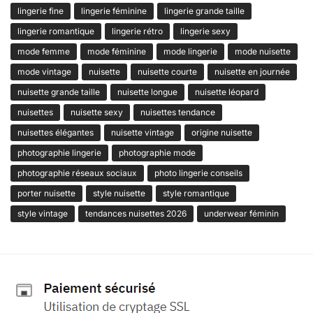
lingerie fine
lingerie féminine
lingerie grande taille
lingerie romantique
lingerie rétro
lingerie sexy
mode femme
mode féminine
mode lingerie
mode nuisette
mode vintage
nuisette
nuisette courte
nuisette en journée
nuisette grande taille
nuisette longue
nuisette léopard
nuisettes
nuisette sexy
nuisettes tendance
nuisettes élégantes
nuisette vintage
origine nuisette
photographie lingerie
photographie mode
photographie réseaux sociaux
photo lingerie conseils
porter nuisette
style nuisette
style romantique
style vintage
tendances nuisettes 2026
underwear féminin